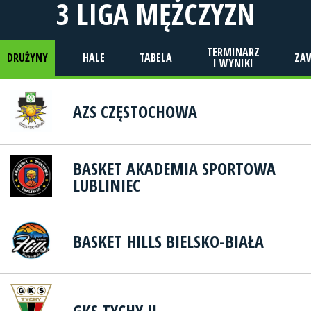
3 LIGA MĘŻCZYZN
TERMINARZ
DRUŻYNY
HALE
TABELA
ZA
I WYNIKI
AZS CZĘSTOCHOWA
BASKET AKADEMIA SPORTOWA
LUBLINIEC
BASKET HILLS BIELSKO-BIAŁA
GKS TYCHY II