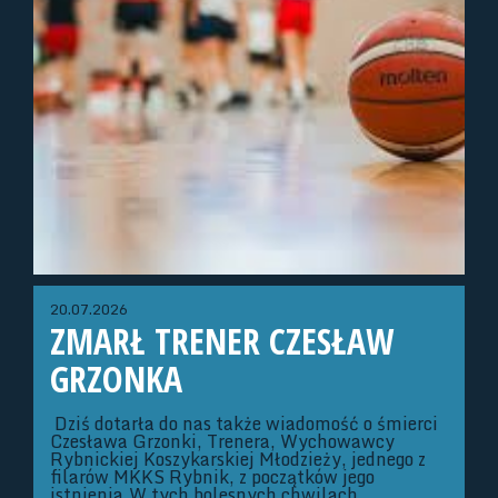
20.07.2026
ZMARŁ TRENER CZESŁAW
GRZONKA
Dziś dotarła do nas także wiadomość o śmierci
Czesława Grzonki, Trenera, Wychowawcy
Rybnickiej Koszykarskiej Młodzieży, jednego z
filarów MKKS Rybnik, z początków jego
istnienia.W tych bolesnych chwilach