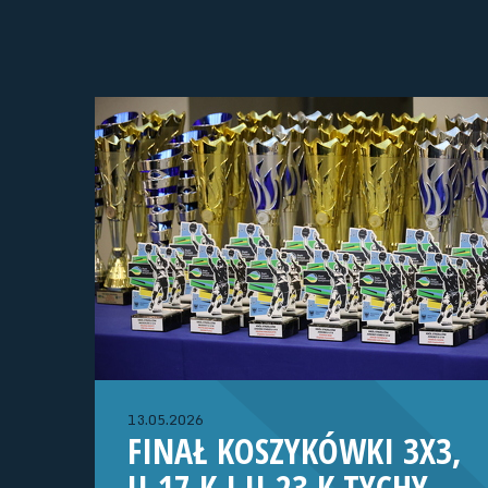
13.05.2026
FINAŁ KOSZYKÓWKI 3X3,
U-17 K I U-23 K TYCHY