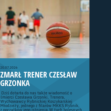
WOJEWÓDZKIEJ (ROCZNIK
2013/2014)
Dziewczęta:02-04.10.26 r. - Konsultacja
szkoleniowa (Strumień)23-25.10.26 r. -
Konsultacja szkoleniowa (Strumień)06-
08.11.26 r. – Konsultacja szkoleniowa
(Strumień)20-22.11.26 r. – Turniej OOM o
rozstawienie Dywizji ATrenerzy: Adam
Kubaszczyk, Iwona Szymik
20.07.2026
ZMARŁ TRENER CZESŁAW
GRZONKA
Dziś dotarła do nas także wiadomość o
śmierci Czesława Grzonki, Trenera,
Wychowawcy Rybnickiej Koszykarskiej
Młodzieży, jednego z filarów MKKS Rybnik,
z początków jego istnienia.W tych bolesnych