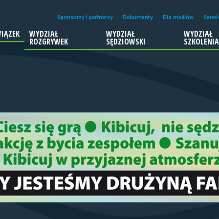
Sponsorzy i partnerzy
Dokumenty
Dla mediów
Serwi
IĄZEK
WYDZIAŁ
WYDZIAŁ
WYDZIAŁ
ROZGRYWEK
SĘDZIOWSKI
SZKOLENI