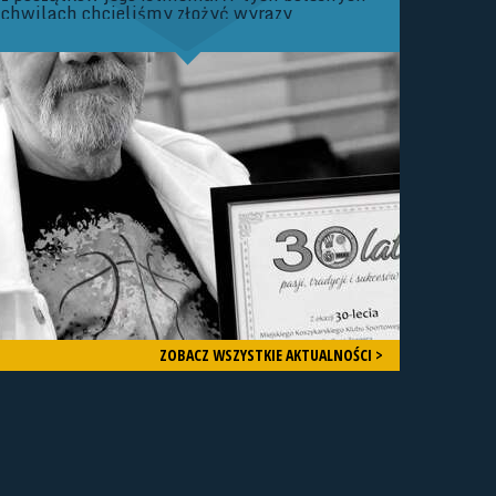
chwilach chcieliśmy złożyć wyrazy
Najszczerszych Kondolencji Rodzinie oraz
Bliskim Zmarłego. Zarząd oraz Członkowie
Śląskiego Związku Koszykówki Nie da się
ukryć, że mamy dziś bardzo smutny dzień
dla Śląskiego Basketu.
ZOBACZ WSZYSTKIE AKTUALNOŚCI >