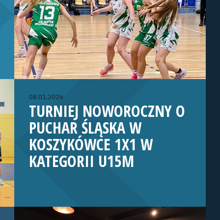
08.01.2026
TURNIEJ NOWOROCZNY O
PUCHAR ŚLĄSKA W
KOSZYKÓWCE 1X1 W
KATEGORII U15M