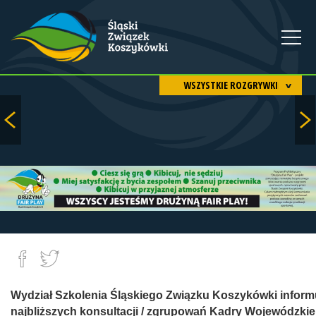
WSZYSTKIE ROZGRYWKI
Wydział Szkolenia Śląskiego Związku Koszykówki inform
najbliższych konsultacji / zgrupowań Kadry Wojewódzkiej