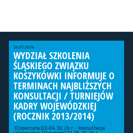
26.07.2026
WYDZIAŁ SZKOLENIA
ŚLĄSKIEGO ZWIĄZKU
KOSZYKÓWKI INFORMUJE O
TERMINACH NAJBLIŻSZYCH
KONSULTACJI / TURNIEJÓW
KADRY WOJEWÓDZKIEJ
(ROCZNIK 2013/2014)
Dziewczęta:02-04.10.26 r. - Konsultacja
szkoleniowa (Strumień)23-25.10.26 r. -