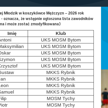
ej Młodzik
w koszykówce Mężczyzn
–
2026
rok
 - oznacza, że wstępnie ogłoszona lista zawodników
czna i może zostać zmodyfikowana)
Imię
Klub
Antoni
UKS MOSM Bytom
Maksymilian
UKS MOSM Bytom
Oskar
UKS MOSM Bytom
Szymon
UKS MOSM Bytom
Krzysztof
UKS MOSM Bytom
Gustaw
MKKS Rybnik
Jan
MKKS Rybnik
Leon
MKKS Rybnik
Samuel
MKKS Rybnik
ilip
MOSM Tychy
iotr
MOSM Tychy