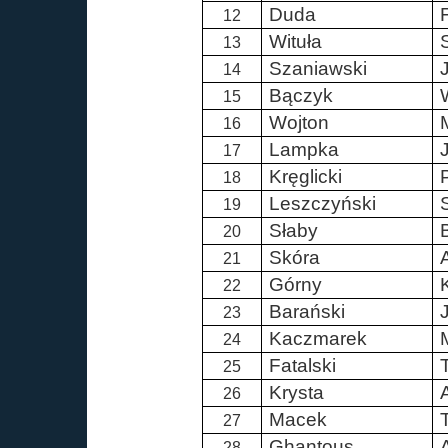
Duda
F
12
Wituła
13
Szaniawski
14
Bączyk
15
Wojton
16
Lampka
17
Kręglicki
P
18
Leszczyński
19
Słaby
20
Skóra
21
Górny
22
Barański
23
Kaczmarek
24
Fatalski
25
Krysta
26
Macek
27
Ghantous
28