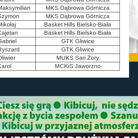
Maksymilian
MKS Dąbrowa Górnicza
Szymon
MKS Dąbrowa Górnicza
Mikołaj
Basket
Hills
Bielsko-Biała
Kajetan
Basket
Hills
Bielsko-Biała
Gabriel
GTK Gliwice
Ryszard
GTK Gliwice
Oliwier
MUKS Sari Żory
Karol
MCKiS
Jaworzno