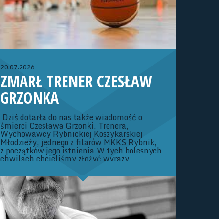
08.11.26 r. – Konsultacja szkoleniowa
(Strumień)20-22.11.26 r. – Turniej OOM o
rozstawienie Dywizji ATrenerzy: Adam
Kubaszczyk, Iwona Szymik
20.07.2026
ZMARŁ TRENER CZESŁAW
GRZONKA
Dziś dotarła do nas także wiadomość o
śmierci Czesława Grzonki, Trenera,
Wychowawcy Rybnickiej Koszykarskiej
Młodzieży, jednego z filarów MKKS Rybnik,
z początków jego istnienia.W tych bolesnych
chwilach chcieliśmy złożyć wyrazy
Najszczerszych Kondolencji Rodzinie oraz
Bliskim Zmarłego. Zarząd oraz Członkowie
Śląskiego Związku Koszykówki Nie da się
ukryć, że mamy dziś bardzo smutny dzień
dla Śląskiego Basketu.