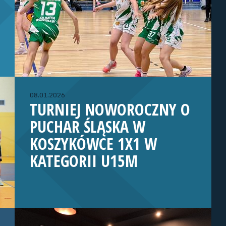
08.01.2026
TURNIEJ NOWOROCZNY O
PUCHAR ŚLĄSKA W
KOSZYKÓWCE 1X1 W
KATEGORII U15M