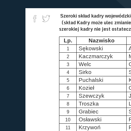
Szeroki skład kadry wojewódzki
(skład Kadry może ulec zmianie
szerokiej kadry nie jest ostate
Lp.
Nazwisko
Sękowski
1
Kaczmarczyk
2
Welc
3
Sirko
4
Puchalski
5
Kozieł
6
Szewczyk
7
Troszka
8
Grabiec
9
Osławski
F
10
Krzywoń
P
11