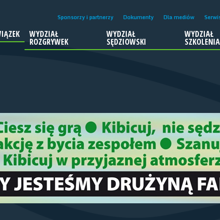
Sponsorzy i partnerzy
Dokumenty
Dla mediów
Serwi
IĄZEK
WYDZIAŁ
WYDZIAŁ
WYDZIAŁ
ROZGRYWEK
SĘDZIOWSKI
SZKOLENI