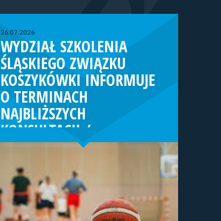
26.07.2026
WYDZIAŁ SZKOLENIA
ŚLĄSKIEGO ZWIĄZKU
KOSZYKÓWKI INFORMUJE
O TERMINACH
NAJBLIŻSZYCH
KONSULTACJI /
TURNIEJÓW KADRY
WOJEWÓDZKIEJ (ROCZNIK
2013/2014)
Dziewczęta:02-04.10.26 r. - Konsultacja
szkoleniowa (Strumień)23-25.10.26 r. -
Konsultacja szkoleniowa (Strumień)06-