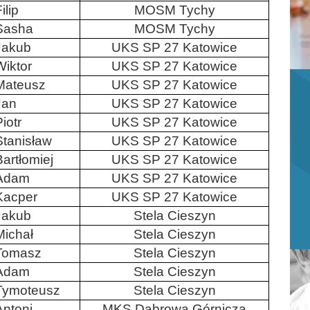
ilip
MOSM Tychy
Sasha
MOSM Tychy
Jakub
UKS SP 27 Katowice
Wiktor
UKS SP 27 Katowice
Mateusz
UKS SP 27 Katowice
Jan
UKS SP 27 Katowice
iotr
UKS SP 27 Katowice
Stanisław
UKS SP 27 Katowice
Bartłomiej
UKS SP 27 Katowice
Adam
UKS SP 27 Katowice
Kacper
UKS SP 27 Katowice
Jakub
Stela Cieszyn
Michał
Stela Cieszyn
Tomasz
Stela Cieszyn
Adam
Stela Cieszyn
Tymoteusz
Stela Cieszyn
Antoni
MKS Dąbrowa Górnicza