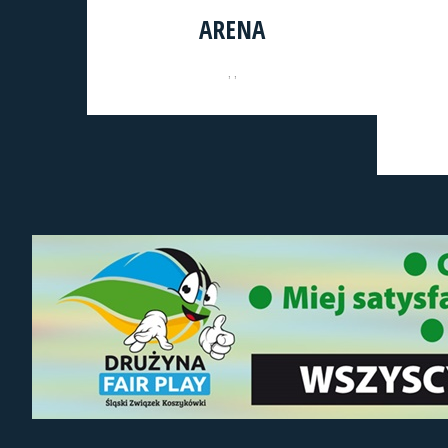
ARENA
, ,