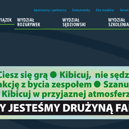
Sponsorzy i partnerzy
Dokumenty
Dla mediów
Serwi
IĄZEK
WYDZIAŁ
WYDZIAŁ
WYDZIAŁ
ROZGRYWEK
SĘDZIOWSKI
SZKOLENI