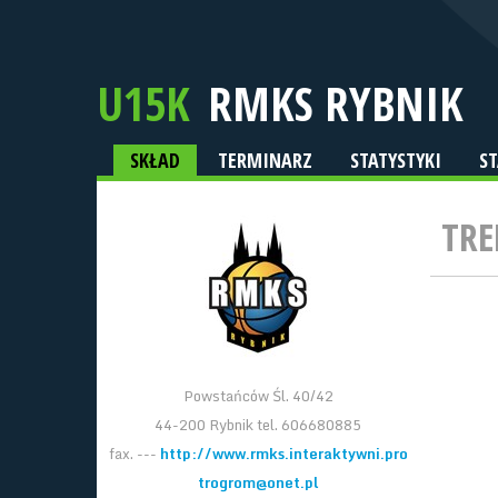
U15K
RMKS RYBNIK
SKŁAD
TERMINARZ
STATYSTYKI
S
TRE
Powstańców Śl. 40/42
44-200 Rybnik tel. 606680885
fax. ---
http://www.rmks.interaktywni.pro
trogrom@onet.pl