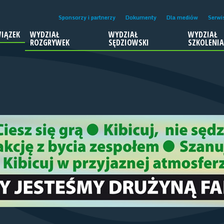
Sponsorzy i partnerzy
Dokumenty
Dla mediów
Serwi
IĄZEK
WYDZIAŁ
WYDZIAŁ
WYDZIAŁ
ROZGRYWEK
SĘDZIOWSKI
SZKOLENI