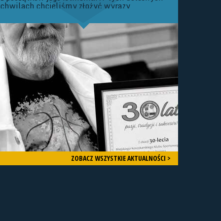
chwilach chcieliśmy złożyć wyrazy
Najszczerszych Kondolencji Rodzinie oraz
Bliskim Zmarłego. Zarząd oraz Członkowie
Śląskiego Związku Koszykówki Nie da się
ukryć, że mamy dziś bardzo smutny dzień
dla Śląskiego Basketu.
ZOBACZ WSZYSTKIE AKTUALNOŚCI >