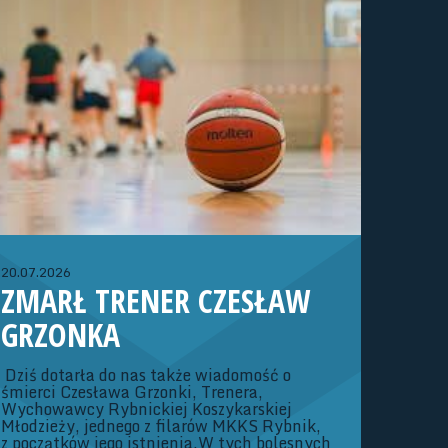
WOJEWÓDZKIEJ (ROCZNIK
2013/2014)
Dziewczęta:02-04.10.26 r. - Konsultacja
szkoleniowa (Strumień)23-25.10.26 r. -
Konsultacja szkoleniowa (Strumień)06-
08.11.26 r. – Konsultacja szkoleniowa
(Strumień)20-22.11.26 r. – Turniej OOM o
rozstawienie Dywizji ATrenerzy: Adam
Kubaszczyk, Iwona Szymik
20.07.2026
ZMARŁ TRENER CZESŁAW
GRZONKA
Dziś dotarła do nas także wiadomość o
śmierci Czesława Grzonki, Trenera,
Wychowawcy Rybnickiej Koszykarskiej
Młodzieży, jednego z filarów MKKS Rybnik,
z początków jego istnienia.W tych bolesnych