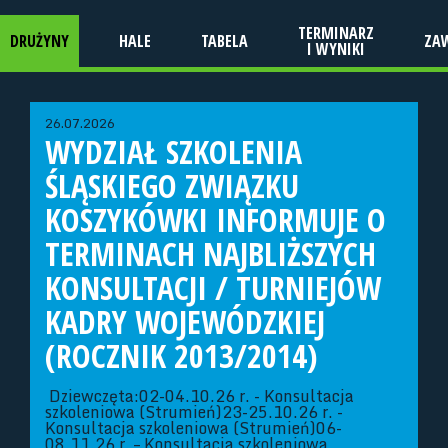
TERMINARZ
DRUŻYNY
HALE
TABELA
ZA
I WYNIKI
26.07.2026
WYDZIAŁ SZKOLENIA
ŚLĄSKIEGO ZWIĄZKU
KOSZYKÓWKI INFORMUJE O
TERMINACH NAJBLIŻSZYCH
KONSULTACJI / TURNIEJÓW
KADRY WOJEWÓDZKIEJ
(ROCZNIK 2013/2014)
Dziewczęta:02-04.10.26 r. - Konsultacja
szkoleniowa (Strumień)23-25.10.26 r. -
Konsultacja szkoleniowa (Strumień)06-
08.11.26 r. – Konsultacja szkoleniowa