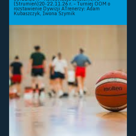
(Strumień)20-22.11.26 r. – Turniej OOM o
rozstawienie Dywizji ATrenerzy: Adam
Kubaszczyk, Iwona Szymik