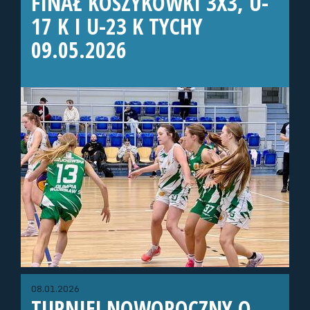
FINAŁ KOSZYKÓWKI 3X3, U-
17 K I U-23 K TYCHY
09.05.2026
08.01.2026
TURNIEJ NOWOROCZNY O