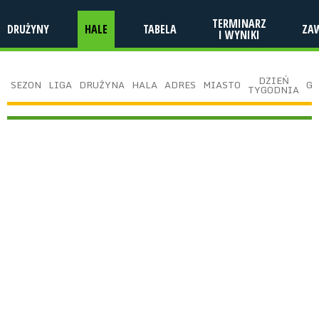
TERMINARZ
DRUŻYNY
HALE
TABELA
ZA
I WYNIKI
DZIEŃ
SEZON
LIGA
DRUŻYNA
HALA
ADRES
MIASTO
GO
TYGODNIA