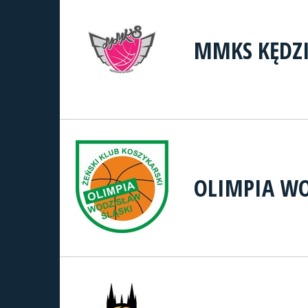
MMKS KĘDZI
OLIMPIA WO