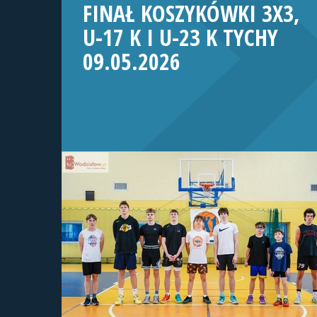
FINAŁ KOSZYKÓWKI 3X3,
U-17 K I U-23 K TYCHY
09.05.2026