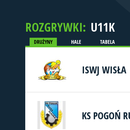
ROZGRYWKI:
U11K
DRUŻYNY
HALE
TABELA
ISWJ WISŁA
KS POGOŃ R