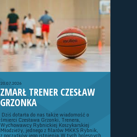
WOJEWÓDZKIEJ (ROCZNIK
2013/2014)
Dziewczęta:02-04.10.26 r. - Konsultacja
szkoleniowa (Strumień)23-25.10.26 r. -
Konsultacja szkoleniowa (Strumień)06-
08.11.26 r. – Konsultacja szkoleniowa
(Strumień)20-22.11.26 r. – Turniej OOM o
rozstawienie Dywizji ATrenerzy: Adam
Kubaszczyk, Iwona Szymik
20.07.2026
ZMARŁ TRENER CZESŁAW
GRZONKA
Dziś dotarła do nas także wiadomość o
śmierci Czesława Grzonki, Trenera,
Wychowawcy Rybnickiej Koszykarskiej
Młodzieży, jednego z filarów MKKS Rybnik,
z początków jego istnienia.W tych bolesnych