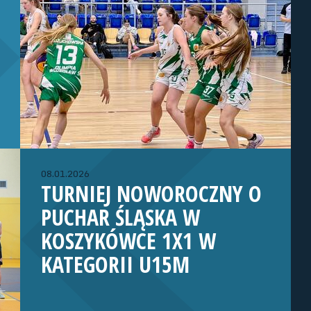
08.01.2026
TURNIEJ NOWOROCZNY O
PUCHAR ŚLĄSKA W
KOSZYKÓWCE 1X1 W
KATEGORII U15M