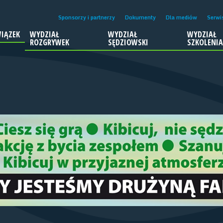
Sponsorzy i partnerzy
Dokumenty
Dla mediów
Serwi
IĄZEK
WYDZIAŁ
WYDZIAŁ
WYDZIAŁ
ROZGRYWEK
SĘDZIOWSKI
SZKOLENI