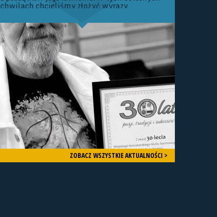
chwilach chcieliśmy złożyć wyrazy
Najszczerszych Kondolencji Rodzinie oraz
Bliskim Zmarłego. Zarząd oraz Członkowie
Śląskiego Związku Koszykówki Nie da się
ukryć, że mamy dziś bardzo smutny dzień
dla Śląskiego Basketu.
ZOBACZ WSZYSTKIE AKTUALNOŚCI >