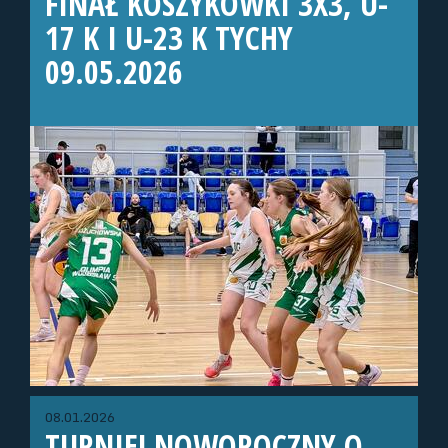
FINAŁ KOSZYKÓWKI 3X3, U-
17 K I U-23 K TYCHY
09.05.2026
08.01.2026
TURNIEJ NOWOROCZNY O