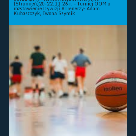
(Strumień)20-22.11.26 r. – Turniej OOM o
rozstawienie Dywizji ATrenerzy: Adam
Kubaszczyk, Iwona Szymik