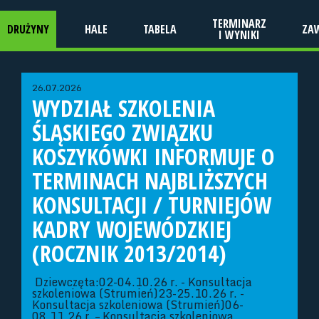
TERMINARZ
DRUŻYNY
HALE
TABELA
ZA
I WYNIKI
26.07.2026
WYDZIAŁ SZKOLENIA
ŚLĄSKIEGO ZWIĄZKU
KOSZYKÓWKI INFORMUJE O
TERMINACH NAJBLIŻSZYCH
KONSULTACJI / TURNIEJÓW
KADRY WOJEWÓDZKIEJ
(ROCZNIK 2013/2014)
Dziewczęta:02-04.10.26 r. - Konsultacja
szkoleniowa (Strumień)23-25.10.26 r. -
Konsultacja szkoleniowa (Strumień)06-
08.11.26 r. – Konsultacja szkoleniowa