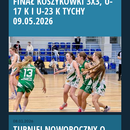
FINAŁ KOSZYKÓWKI 3X3, U-
17 K I U-23 K TYCHY
09.05.2026
08.01.2026
TURNIEJ NOWOROCZNY O