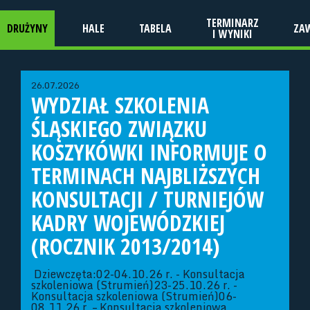
TERMINARZ
DRUŻYNY
HALE
TABELA
ZA
I WYNIKI
26.07.2026
WYDZIAŁ SZKOLENIA
ŚLĄSKIEGO ZWIĄZKU
KOSZYKÓWKI INFORMUJE O
TERMINACH NAJBLIŻSZYCH
KONSULTACJI / TURNIEJÓW
KADRY WOJEWÓDZKIEJ
(ROCZNIK 2013/2014)
Dziewczęta:02-04.10.26 r. - Konsultacja
szkoleniowa (Strumień)23-25.10.26 r. -
Konsultacja szkoleniowa (Strumień)06-
08.11.26 r. – Konsultacja szkoleniowa