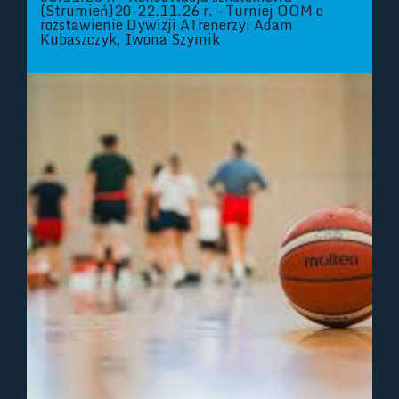
(Strumień)20-22.11.26 r. – Turniej OOM o
rozstawienie Dywizji ATrenerzy: Adam
Kubaszczyk, Iwona Szymik