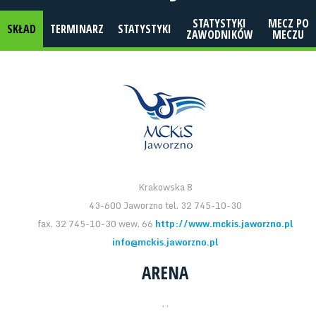
STATYSTYKI
MECZ PO
SKŁAD
TERMINARZ
STATYSTYKI
ZAWODNIKÓW
MECZU
Krakowska 8
43-600 Jaworzno tel. 32 745-10-30
fax. 32 745-10-30 wew. 66
http://www.mckis.jaworzno.pl
info@mckis.jaworzno.pl
ARENA
, ,