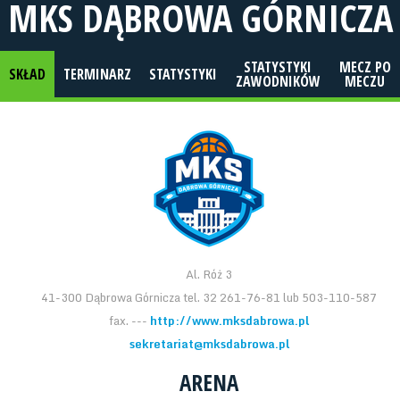
MKS DĄBROWA GÓRNICZA
STATYSTYKI
MECZ PO
SKŁAD
TERMINARZ
STATYSTYKI
ZAWODNIKÓW
MECZU
Al. Róż 3
41-300 Dąbrowa Górnicza tel. 32 261-76-81 lub 503-110-587
fax. ---
http://www.mksdabrowa.pl
sekretariat@mksdabrowa.pl
ARENA