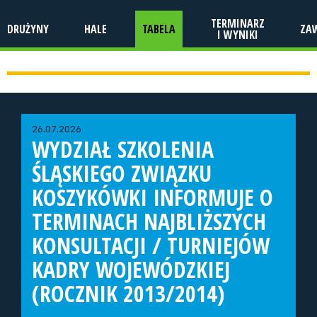
TERMINARZ
DRUŻYNY
HALE
TABELA
ZA
I WYNIKI
26.07.2026
WYDZIAŁ SZKOLENIA
ŚLĄSKIEGO ZWIĄZKU
KOSZYKÓWKI INFORMUJE O
TERMINACH NAJBLIŻSZYCH
KONSULTACJI / TURNIEJÓW
KADRY WOJEWÓDZKIEJ
(ROCZNIK 2013/2014)