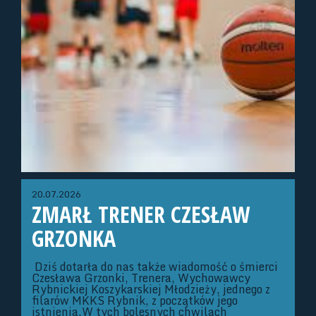
20.07.2026
ZMARŁ TRENER CZESŁAW
GRZONKA
Dziś dotarła do nas także wiadomość o śmierci
Czesława Grzonki, Trenera, Wychowawcy
Rybnickiej Koszykarskiej Młodzieży, jednego z
filarów MKKS Rybnik, z początków jego
istnienia.W tych bolesnych chwilach