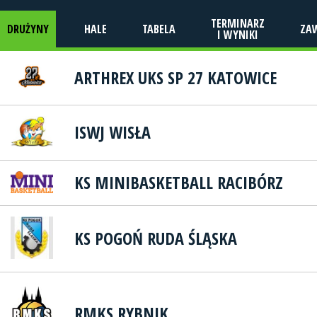
TERMINARZ
DRUŻYNY
HALE
TABELA
ZA
I WYNIKI
ARTHREX UKS SP 27 KATOWICE
ISWJ WISŁA
KS MINIBASKETBALL RACIBÓRZ
KS POGOŃ RUDA ŚLĄSKA
RMKS RYBNIK