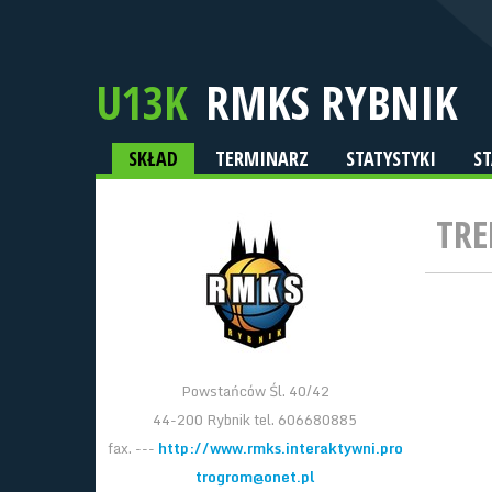
U13K
RMKS RYBNIK
SKŁAD
TERMINARZ
STATYSTYKI
S
TRE
Powstańców Śl. 40/42
44-200 Rybnik tel. 606680885
fax. ---
http://www.rmks.interaktywni.pro
trogrom@onet.pl