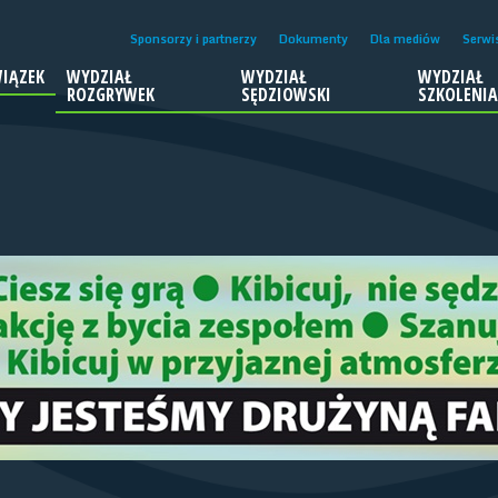
Sponsorzy i partnerzy
Dokumenty
Dla mediów
Serwi
IĄZEK
WYDZIAŁ
WYDZIAŁ
WYDZIAŁ
ROZGRYWEK
SĘDZIOWSKI
SZKOLENI