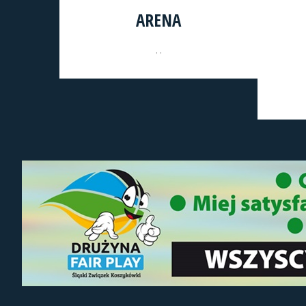
ARENA
, ,