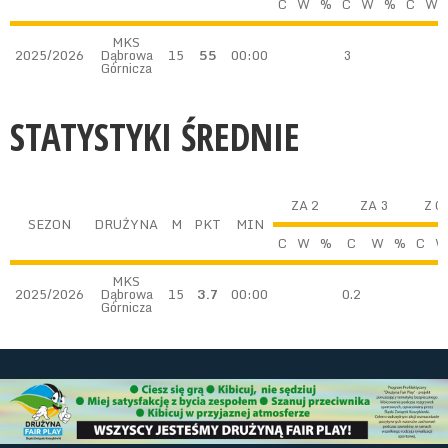
C
W
%
C
W
%
C
W
MKS
2025/2026
Dąbrowa
15
55
00:00
3
Górnicza
STATYSTYKI ŚREDNIE
ZA 2
ZA 3
Z G
SEZON
DRUŻYNA
M
PKT
MIN
C
W
%
C
W
%
C
W
MKS
2025/2026
Dąbrowa
15
3.7
00:00
0.2
Górnicza