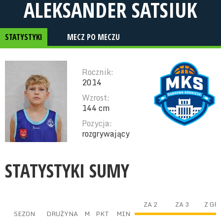
ALEKSANDER SATSIUK
STATYSTYKI
MECZ PO MECZU
Rocznik:
2014
Wzrost:
144 cm
Pozycja:
rozgrywający
STATYSTYKI SUMY
ZA 2
ZA 3
Z GR
SEZON
DRUŻYNA
M
PKT
MIN