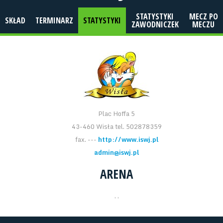
STATYSTYKI
MECZ PO
SKŁAD
TERMINARZ
STATYSTYKI
ZAWODNICZEK
MECZU
Plac Hoffa 5
43-460 Wisła tel. 502878359
fax. ---
http://www.iswj.pl
admin@iswj.pl
ARENA
, ,