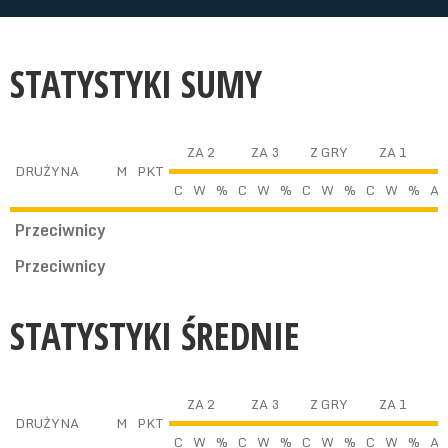
STATYSTYKI SUMY
ZA 2
ZA 3
Z GRY
ZA 1
DRUŻYNA
M
PKT
C
W
%
C
W
%
C
W
%
C
W
%
A
Przeciwnicy
Przeciwnicy
STATYSTYKI ŚREDNIE
ZA 2
ZA 3
Z GRY
ZA 1
DRUŻYNA
M
PKT
C
W
%
C
W
%
C
W
%
C
W
%
A