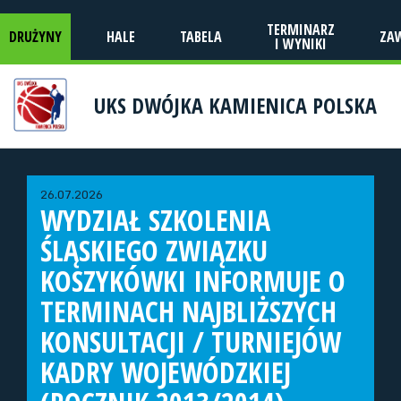
TERMINARZ
DRUŻYNY
HALE
TABELA
ZA
I WYNIKI
UKS DWÓJKA KAMIENICA POLSKA
26.07.2026
WYDZIAŁ SZKOLENIA
ŚLĄSKIEGO ZWIĄZKU
KOSZYKÓWKI INFORMUJE O
TERMINACH NAJBLIŻSZYCH
KONSULTACJI / TURNIEJÓW
KADRY WOJEWÓDZKIEJ