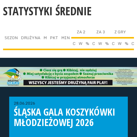
STATYSTYKI ŚREDNIE
ZA 2
ZA 3
Z GRY
SEZON
DRUŻYNA
M
PKT
MIN
C
W
%
C
W
%
C
W
%
C
28.06.2026
ŚLĄSKA GALA KOSZYKÓWKI
MŁODZIEŻOWEJ 2026