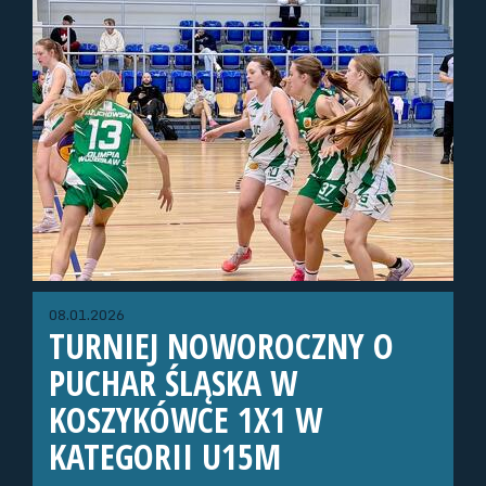
08.01.2026
TURNIEJ NOWOROCZNY O
PUCHAR ŚLĄSKA W
KOSZYKÓWCE 1X1 W
KATEGORII U15M