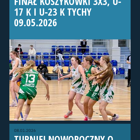
FINAŁ KOSZYKÓWKI 3X3, U-
17 K I U-23 K TYCHY
09.05.2026
08.01.2026
TURNIEJ NOWOROCZNY O