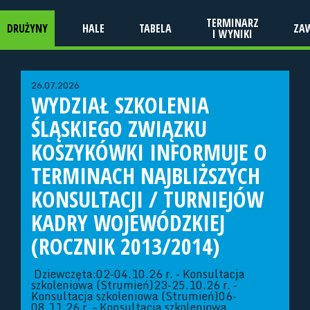
TERMINARZ
DRUŻYNY
HALE
TABELA
ZA
I WYNIKI
26.07.2026
WYDZIAŁ SZKOLENIA
ŚLĄSKIEGO ZWIĄZKU
KOSZYKÓWKI INFORMUJE O
TERMINACH NAJBLIŻSZYCH
KONSULTACJI / TURNIEJÓW
KADRY WOJEWÓDZKIEJ
(ROCZNIK 2013/2014)
Dziewczęta:02-04.10.26 r. - Konsultacja
szkoleniowa (Strumień)23-25.10.26 r. -
Konsultacja szkoleniowa (Strumień)06-
08.11.26 r. – Konsultacja szkoleniowa