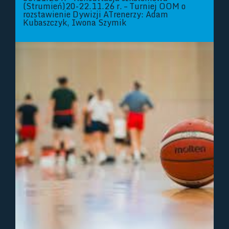
(Strumień)20-22.11.26 r. – Turniej OOM o
rozstawienie Dywizji ATrenerzy: Adam
Kubaszczyk, Iwona Szymik