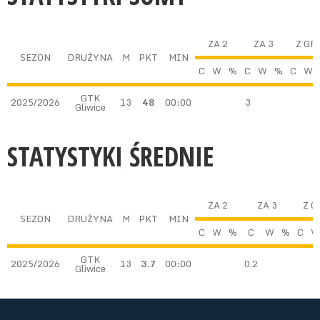
ZA 2
ZA 3
Z GR
SEZON
DRUŻYNA
M
PKT
MIN
C
W
%
C
W
%
C
W
GTK
2025/2026
13
48
00:00
3
Gliwice
STATYSTYKI ŚREDNIE
ZA 2
ZA 3
Z G
SEZON
DRUŻYNA
M
PKT
MIN
C
W
%
C
W
%
C
W
GTK
2025/2026
13
3.7
00:00
0.2
Gliwice