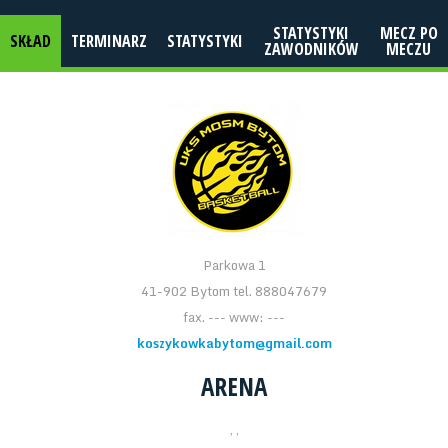
STATYSTYKI
MECZ PO
SKŁAD
TERMINARZ
STATYSTYKI
ZAWODNIKÓW
MECZU
Parkowa 1
41-902 Bytom tel. 888047679
fax. --- www: ---
koszykowkabytom@gmail.com
ARENA
, ,