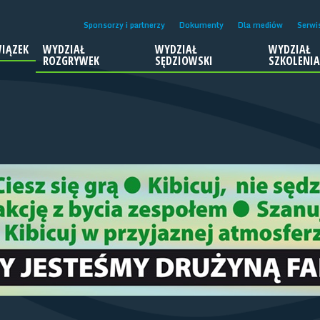
Sponsorzy i partnerzy
Dokumenty
Dla mediów
Serwi
IĄZEK
WYDZIAŁ
WYDZIAŁ
WYDZIAŁ
ROZGRYWEK
SĘDZIOWSKI
SZKOLENI