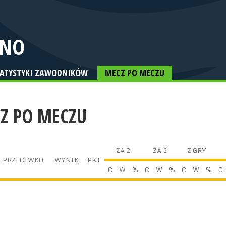
ZNO
TATYSTYKI ZAWODNIKÓW
MECZ PO MECZU
Z PO MECZU
ZA 2
ZA 3
Z GRY
PRZECIWKO
WYNIK
PKT
C
W
%
C
W
%
C
W
%
C