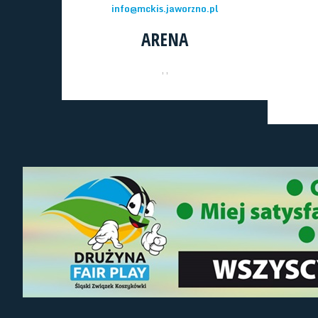
info@mckis.jaworzno.pl
ARENA
, ,