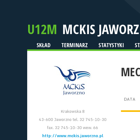
U12M
MCKIS JAWOR
SKŁAD
TERMINARZ
STATYSTYKI
S
MEC
DATA
Krakowska 8
43-600 Jaworzno tel. 32 745-10-30
fax. 32 745-10-30 wew. 66
http://www.mckis.jaworzno.pl