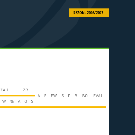
SEZON: 2026/2027
ZA 1
ZB
A
F
FW
S
P
B
BO
EVAL
W
%
A
O
S