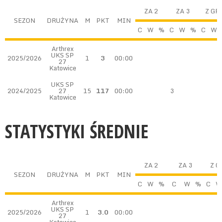
ZA 2
ZA 3
Z GR
SEZON
DRUŻYNA
M
PKT
MIN
C
W
%
C
W
%
C
W
Arthrex
UKS SP
2025/2026
1
3
00:00
27
Katowice
UKS SP
2024/2025
27
15
117
00:00
3
Katowice
STATYSTYKI ŚREDNIE
ZA 2
ZA 3
Z G
SEZON
DRUŻYNA
M
PKT
MIN
C
W
%
C
W
%
C
W
Arthrex
UKS SP
2025/2026
1
3.0
00:00
27