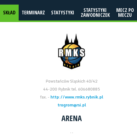
STATYSTYKI
MECZ PO
SKŁAD
TERMINARZ
STATYSTYKI
ZAWODNICZEK
MECZU
Powstańców Sląskich 40/42
44-200 Rybnik tel. 606680885
fax. -
http://www.rmks.rybnik.pl
trogrom@rsi.pl
ARENA
, ,