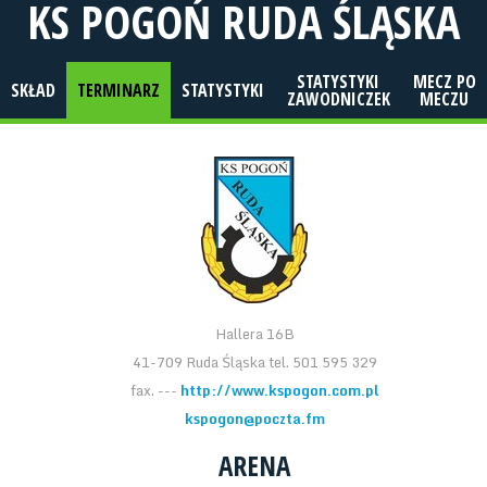
KS POGOŃ RUDA ŚLĄSKA
STATYSTYKI
MECZ PO
SKŁAD
TERMINARZ
STATYSTYKI
ZAWODNICZEK
MECZU
Hallera 16B
41-709 Ruda Śląska tel. 501 595 329
fax. ---
http://www.kspogon.com.pl
kspogon@poczta.fm
ARENA