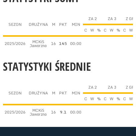
ZA 2
ZA 3
Z GR
SEZON
DRUŻYNA
M
PKT
MIN
C
W
%
C
W
%
C
W
MCKiS
2025/2026
16
145
00:00
Jaworzno
STATYSTYKI ŚREDNIE
ZA 2
ZA 3
Z GR
SEZON
DRUŻYNA
M
PKT
MIN
C
W
%
C
W
%
C
W
MCKiS
2025/2026
16
9.1
00:00
Jaworzno