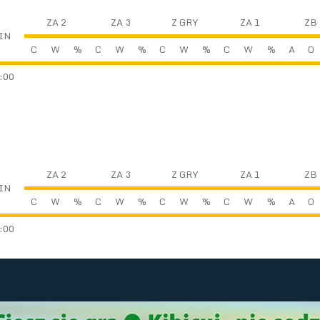
ZA 2
ZA 3
Z GRY
ZA 1
ZB
IN
C
W
%
C
W
%
C
W
%
C
W
%
A
O
:00
ZA 2
ZA 3
Z GRY
ZA 1
ZB
IN
C
W
%
C
W
%
C
W
%
C
W
%
A
O
:00