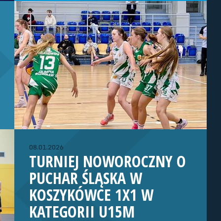
08.01.2026
TURNIEJ NOWOROCZNY O
PUCHAR ŚLĄSKA W
KOSZYKÓWCE 1X1 W
KATEGORII U15M