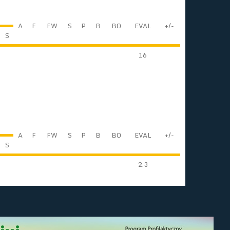
A
F
FW
S
P
B
BO
EVAL
+/-
S
16
A
F
FW
S
P
B
BO
EVAL
+/-
S
2.3