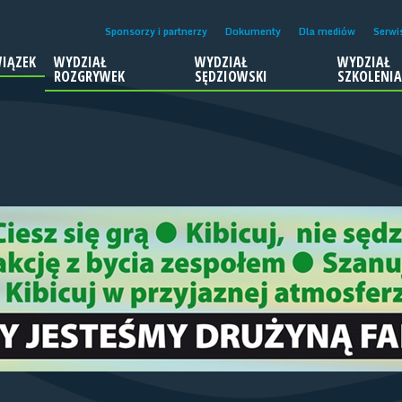
Sponsorzy i partnerzy
Dokumenty
Dla mediów
Serwi
IĄZEK
WYDZIAŁ
WYDZIAŁ
WYDZIAŁ
ROZGRYWEK
SĘDZIOWSKI
SZKOLENI