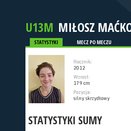
U13M
MIŁOSZ MAĆK
STATYSTYKI
MECZ PO MECZU
Rocznik:
2012
Wzrost:
179 cm
Pozycja:
silny skrzydłowy
STATYSTYKI SUMY