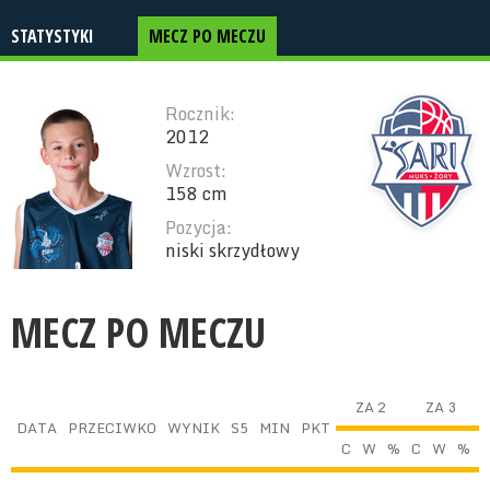
STATYSTYKI
MECZ PO MECZU
Rocznik:
2012
Wzrost:
158 cm
Pozycja:
niski skrzydłowy
MECZ PO MECZU
ZA 2
ZA 3
DATA
PRZECIWKO
WYNIK
S5
MIN
PKT
C
W
%
C
W
%