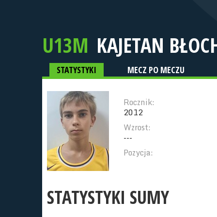
U13M
KAJETAN BŁOC
STATYSTYKI
MECZ PO MECZU
Rocznik:
2012
Wzrost:
---
Pozycja:
STATYSTYKI SUMY