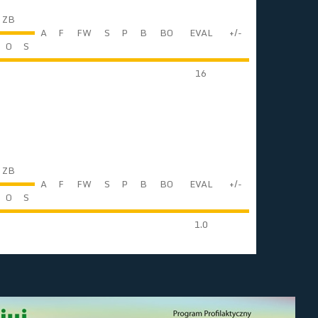
ZB
A
F
FW
S
P
B
BO
EVAL
+/-
O
S
16
ZB
A
F
FW
S
P
B
BO
EVAL
+/-
O
S
1.0