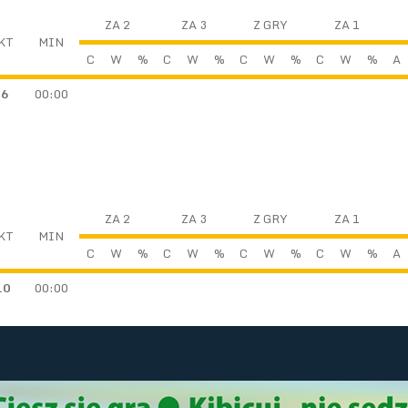
ZA 2
ZA 3
Z GRY
ZA 1
KT
MIN
C
W
%
C
W
%
C
W
%
C
W
%
A
16
00:00
ZA 2
ZA 3
Z GRY
ZA 1
KT
MIN
C
W
%
C
W
%
C
W
%
C
W
%
A
.0
00:00