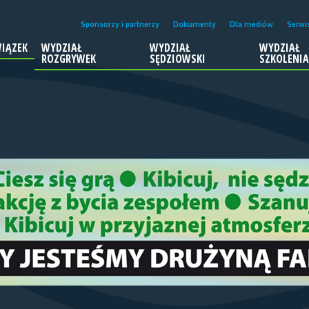
Sponsorzy i partnerzy
Dokumenty
Dla mediów
Serwi
IĄZEK
WYDZIAŁ
WYDZIAŁ
WYDZIAŁ
ROZGRYWEK
SĘDZIOWSKI
SZKOLENI