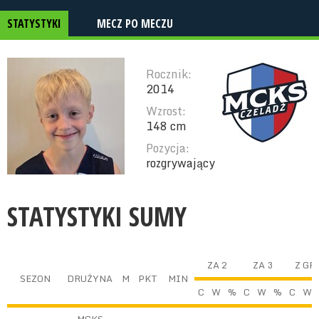
STATYSTYKI
MECZ PO MECZU
Rocznik:
2014
Wzrost:
148 cm
Pozycja:
rozgrywający
STATYSTYKI SUMY
ZA 2
ZA 3
Z GR
SEZON
DRUŻYNA
M
PKT
MIN
C
W
%
C
W
%
C
W