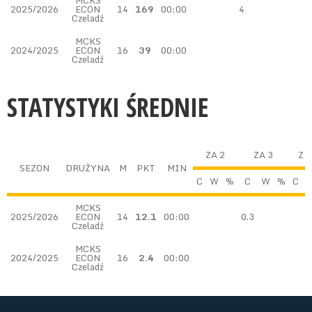
MCKS
2025/2026
ECON
14
169
00:00
4
Czeladź
MCKS
2024/2025
ECON
16
39
00:00
Czeladź
STATYSTYKI ŚREDNIE
ZA 2
ZA 3
Z 
SEZON
DRUŻYNA
M
PKT
MIN
C
W
%
C
W
%
C
MCKS
2025/2026
ECON
14
12.1
00:00
0.3
Czeladź
MCKS
2024/2025
ECON
16
2.4
00:00
Czeladź