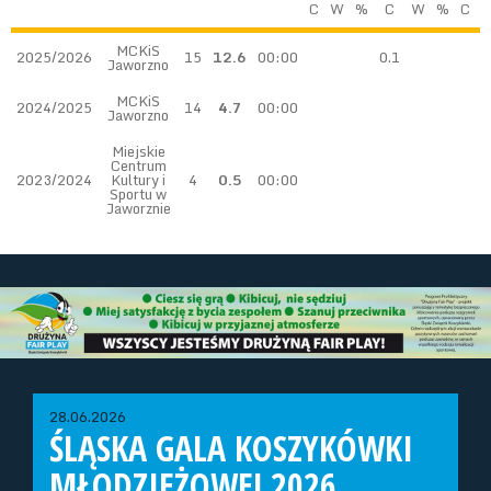
C
W
%
C
W
%
C
MCKiS
2025/2026
15
12.6
00:00
0.1
Jaworzno
MCKiS
2024/2025
14
4.7
00:00
Jaworzno
Miejskie
Centrum
2023/2024
Kultury i
4
0.5
00:00
Sportu w
Jaworznie
28.06.2026
ŚLĄSKA GALA KOSZYKÓWKI
MŁODZIEŻOWEJ 2026