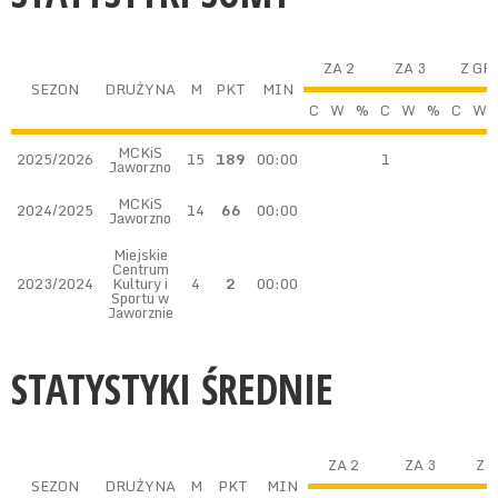
ZA 2
ZA 3
Z GR
SEZON
DRUŻYNA
M
PKT
MIN
C
W
%
C
W
%
C
W
MCKiS
2025/2026
15
189
00:00
1
Jaworzno
MCKiS
2024/2025
14
66
00:00
Jaworzno
Miejskie
Centrum
2023/2024
Kultury i
4
2
00:00
Sportu w
Jaworznie
STATYSTYKI ŚREDNIE
ZA 2
ZA 3
Z 
SEZON
DRUŻYNA
M
PKT
MIN