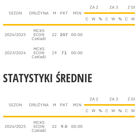
ZA 2
ZA 3
Z GR
SEZON
DRUŻYNA
M
PKT
MIN
C
W
%
C
W
%
C
W
MCKS
2024/2025
ECON
22
207
00:00
Czeladź
MCKS
2023/2024
ECON
19
71
00:00
Czeladź
STATYSTYKI ŚREDNIE
ZA 2
ZA 3
Z GR
SEZON
DRUŻYNA
M
PKT
MIN
C
W
%
C
W
%
C
W
MCKS
2024/2025
ECON
22
9.0
00:00
Czeladź