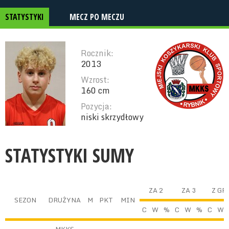
STATYSTYKI
MECZ PO MECZU
Rocznik:
2013
Wzrost:
160 cm
Pozycja:
niski skrzydłowy
STATYSTYKI SUMY
ZA 2
ZA 3
Z GR
SEZON
DRUŻYNA
M
PKT
MIN
C
W
%
C
W
%
C
W