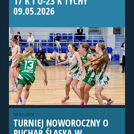
17 K I U-23 K TYCHY
09.05.2026
08.01.2026
TURNIEJ NOWOROCZNY O
PUCHAR ŚLĄSKA W