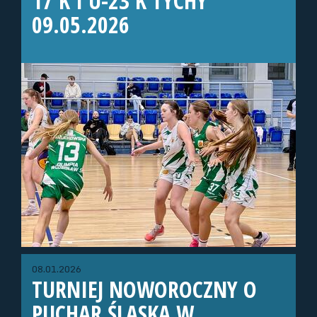
17 K I U-23 K TYCHY
09.05.2026
08.01.2026
TURNIEJ NOWOROCZNY O
PUCHAR ŚLĄSKA W