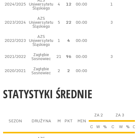
AZS
2024/2025
Uniwersytetu
4
12
00:00
1
Śląskiego
AZS
2023/2024
Uniwersytetu
5
22
00:00
3
Śląskiego
AZS
2022/2023
Uniwersytetu
1
4
00:00
Śląskiego
Zagłębie
2021/2022
21
96
00:00
3
Sosnowiec
Zagłębie
2020/2021
2
2
00:00
Sosnowiec
STATYSTYKI ŚREDNIE
ZA 2
ZA 3
Z
SEZON
DRUŻYNA
M
PKT
MIN
C
W
%
C
W
%
C