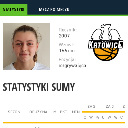
STATYSTYKI
MECZ PO MECZU
Rocznik:
2007
Wzrost:
166 cm
Pozycja:
rozgrywająca
STATYSTYKI SUMY
ZA 2
ZA 3
Z 
SEZON
DRUŻYNA
M
PKT
MIN
C
W
%
C
W
%
C