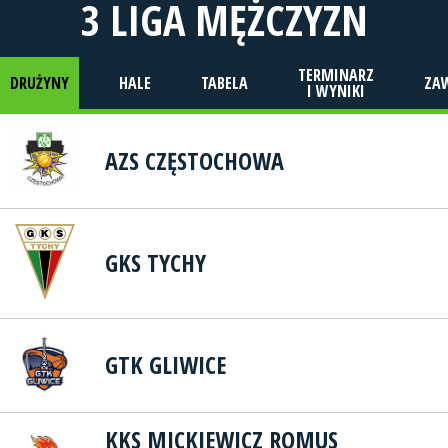
3 LIGA MĘŻCZYZN
TERMINARZ
DRUŻYNY
HALE
TABELA
ZA
I WYNIKI
AZS CZĘSTOCHOWA
GKS TYCHY
GTK GLIWICE
KKS MICKIEWICZ ROMUS