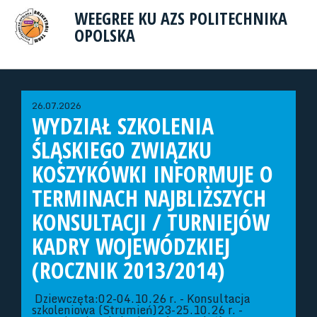
WEEGREE KU AZS POLITECHNIKA
OPOLSKA
26.07.2026
WYDZIAŁ SZKOLENIA
ŚLĄSKIEGO ZWIĄZKU
KOSZYKÓWKI INFORMUJE O
TERMINACH NAJBLIŻSZYCH
KONSULTACJI / TURNIEJÓW
KADRY WOJEWÓDZKIEJ
(ROCZNIK 2013/2014)
Dziewczęta:02-04.10.26 r. - Konsultacja
szkoleniowa (Strumień)23-25.10.26 r. -