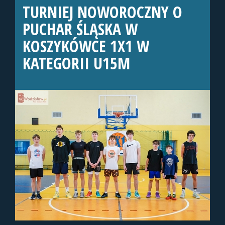
TURNIEJ NOWOROCZNY O
PUCHAR ŚLĄSKA W
KOSZYKÓWCE 1X1 W
KATEGORII U15M