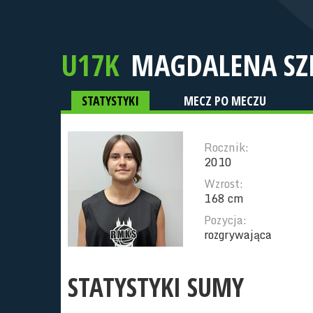
U17K
MAGD
STATYSTYKI
MECZ PO MECZU
Rocznik:
2010
Wzrost:
168 cm
Pozycja:
rozgrywająca
STATYSTYKI SUMY