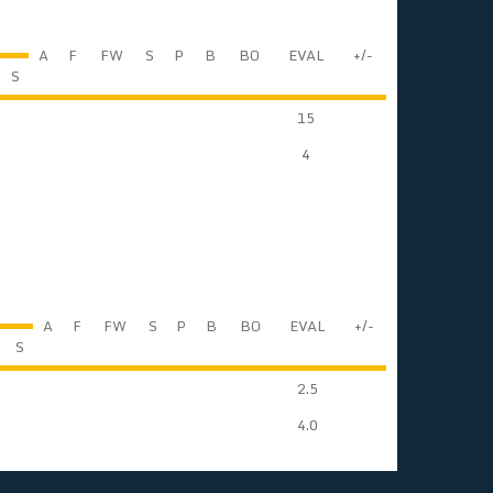
A
F
FW
S
P
B
BO
EVAL
+/-
S
15
4
A
F
FW
S
P
B
BO
EVAL
+/-
S
2.5
4.0