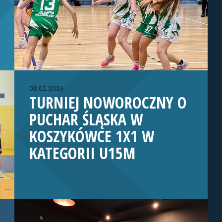
08.01.2026
TURNIEJ NOWOROCZNY O
PUCHAR ŚLĄSKA W
KOSZYKÓWCE 1X1 W
KATEGORII U15M