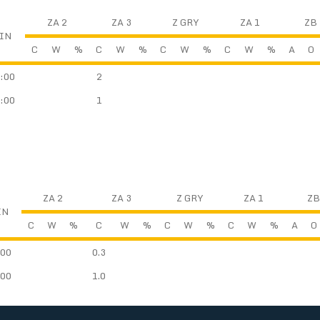
ZA 2
ZA 3
Z GRY
ZA 1
ZB
IN
C
W
%
C
W
%
C
W
%
C
W
%
A
O
:00
2
:00
1
ZA 2
ZA 3
Z GRY
ZA 1
ZB
IN
C
W
%
C
W
%
C
W
%
C
W
%
A
O
:00
0.3
:00
1.0