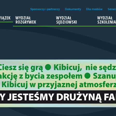
Sponsorzy i partnerzy
Dokumenty
Dla mediów
Serwi
IĄZEK
WYDZIAŁ
WYDZIAŁ
WYDZIAŁ
ROZGRYWEK
SĘDZIOWSKI
SZKOLENI