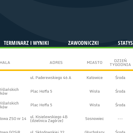
TERMINARZ I WYNIKI
ZAWODNICZKI
STATYS
DZIEŃ
HALA
ADRES
MIASTO
TYGODNIA
ul. Paderewskiego 46 A
Katowice
Środa
Wiślańskich
Plac Hoffa 5
Wisła
Środa
yków
Wiślańskich
Plac Hoffa 5
Wisła
Środa
yków
ul. Kisielewskiego 4B
towa ZSO nr 14
Sosnowiec
---
(dzielnica Zagórze)
rtowa GOSiR
ul. Skłodowskiej 32
Głuchołazy
Środa