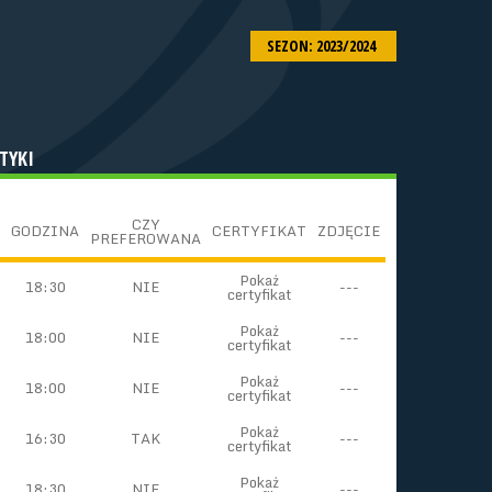
SEZON: 2023/2024
TYKI
CZY
GODZINA
CERTYFIKAT
ZDJĘCIE
PREFEROWANA
Pokaż
18:30
NIE
---
certyfikat
Pokaż
18:00
NIE
---
certyfikat
Pokaż
18:00
NIE
---
certyfikat
Pokaż
16:30
TAK
---
certyfikat
Pokaż
18:30
NIE
---