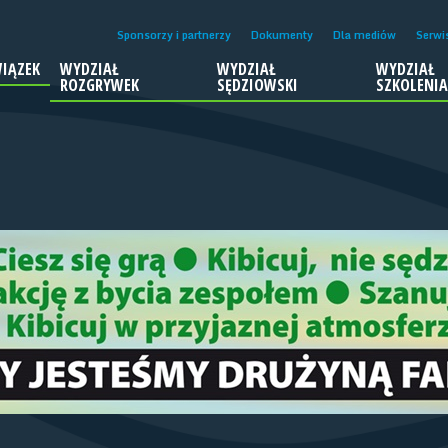
Sponsorzy i partnerzy
Dokumenty
Dla mediów
Serwi
IĄZEK
WYDZIAŁ
WYDZIAŁ
WYDZIAŁ
ROZGRYWEK
SĘDZIOWSKI
SZKOLENI