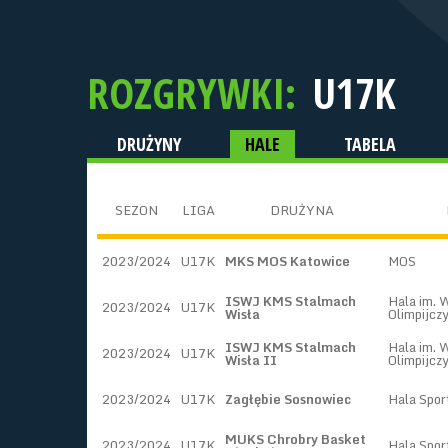
ROZGRYWKI:
U17K
DRUŻYNY
HALE
TABELA
SEZON
LIGA
DRUŻYNA
2023/2024
U17K
MKS MOS Katowice
MOS
ISWJ KMS Stalmach
Hala im. 
2023/2024
U17K
Wisła
Olimpijcz
ISWJ KMS Stalmach
Hala im. 
2023/2024
U17K
Wisła II
Olimpijcz
2023/2024
U17K
Zagłębie Sosnowiec
Hala Spor
MUKS Chrobry Basket
2023/2024
U17K
Hala Spo