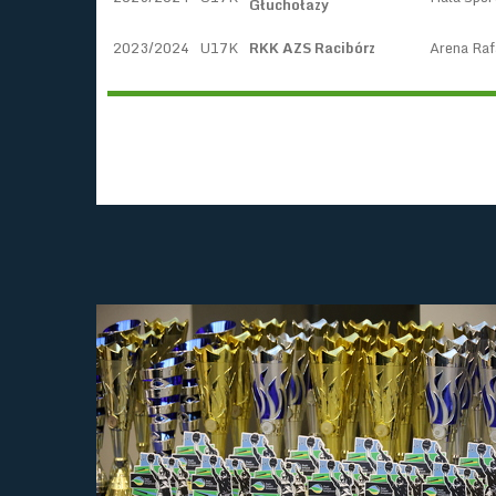
Głuchołazy
2023/2024
U17K
RKK AZS Racibórz
Arena Raf