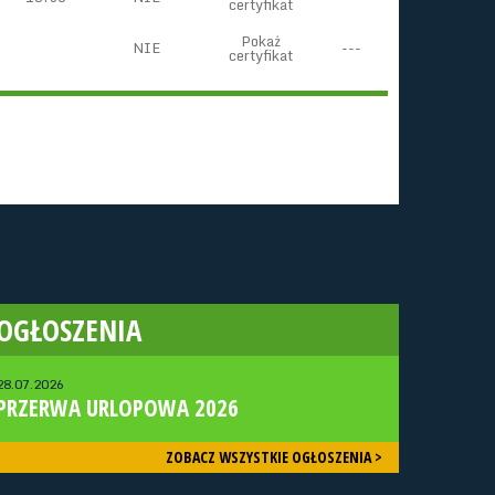
certyfikat
Pokaż
NIE
---
certyfikat
OGŁOSZENIA
28.07.2026
PRZERWA URLOPOWA 2026
ZOBACZ WSZYSTKIE OGŁOSZENIA >