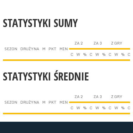
STATYSTYKI SUMY
ZA 2
ZA 3
Z GRY
SEZON
DRUŻYNA
M
PKT
MIN
C
W
%
C
W
%
C
W
%
C
STATYSTYKI ŚREDNIE
ZA 2
ZA 3
Z GRY
SEZON
DRUŻYNA
M
PKT
MIN
C
W
%
C
W
%
C
W
%
C