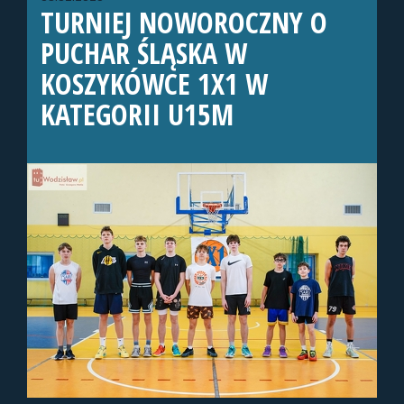
TURNIEJ NOWOROCZNY O
PUCHAR ŚLĄSKA W
KOSZYKÓWCE 1X1 W
KATEGORII U15M