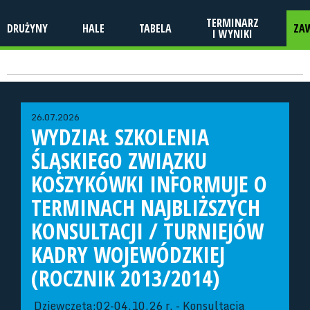
TERMINARZ
DRUŻYNY
HALE
TABELA
ZA
I WYNIKI
26.07.2026
WYDZIAŁ SZKOLENIA
ŚLĄSKIEGO ZWIĄZKU
KOSZYKÓWKI INFORMUJE O
TERMINACH NAJBLIŻSZYCH
KONSULTACJI / TURNIEJÓW
KADRY WOJEWÓDZKIEJ
(ROCZNIK 2013/2014)
Dziewczęta:02-04.10.26 r. - Konsultacja