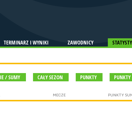
TERMINARZ I WYNIKI
ZAWODNICY
STATYSTY
IE / SUMY
CAŁY SEZON
PUNKTY
PUNKTY
A
MECZE
PUNKTY SU