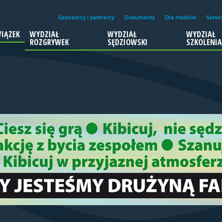
Sponsorzy i partnerzy
Dokumenty
Dla mediów
Serwi
IĄZEK
WYDZIAŁ
WYDZIAŁ
WYDZIAŁ
ROZGRYWEK
SĘDZIOWSKI
SZKOLENI