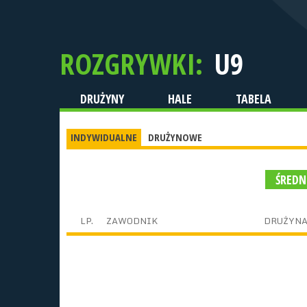
ROZGRYWKI:
U9
DRUŻYNY
HALE
TABELA
INDYWIDUALNE
DRUŻYNOWE
ŚREDN
LP.
ZAWODNIK
DRUŻYN