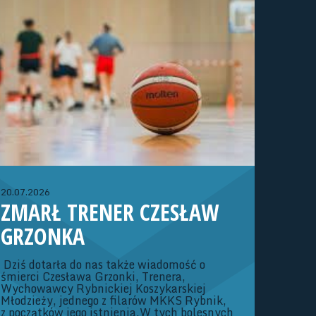
WOJEWÓDZKIEJ (ROCZNIK
2013/2014)
Dziewczęta:02-04.10.26 r. - Konsultacja
szkoleniowa (Strumień)23-25.10.26 r. -
Konsultacja szkoleniowa (Strumień)06-
08.11.26 r. – Konsultacja szkoleniowa
(Strumień)20-22.11.26 r. – Turniej OOM o
rozstawienie Dywizji ATrenerzy: Adam
Kubaszczyk, Iwona Szymik
20.07.2026
ZMARŁ TRENER CZESŁAW
GRZONKA
Dziś dotarła do nas także wiadomość o
śmierci Czesława Grzonki, Trenera,
Wychowawcy Rybnickiej Koszykarskiej
Młodzieży, jednego z filarów MKKS Rybnik,
z początków jego istnienia.W tych bolesnych