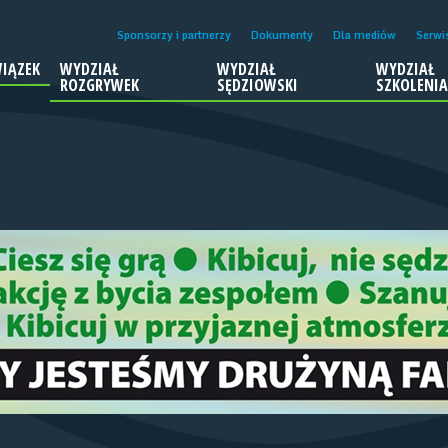
Sponsorzy i partnerzy
Dokumenty
Dla mediów
Serwi
IĄZEK
WYDZIAŁ
WYDZIAŁ
WYDZIAŁ
ROZGRYWEK
SĘDZIOWSKI
SZKOLENI