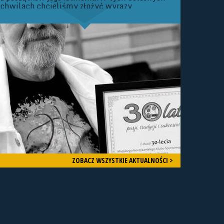
chwilach chcieliśmy złożyć wyrazy
Najszczerszych Kondolencji Rodzinie oraz
Bliskim Zmarłego. Zarząd oraz Członkowie
Śląskiego Związku Koszykówki Nie da się
ukryć, że mamy dziś bardzo smutny dzień
dla Śląskiego Basketu.
ZOBACZ WSZYSTKIE AKTUALNOŚCI >