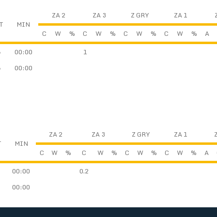
ZA 2
ZA 3
Z GRY
ZA 1
T
MIN
C
W
%
C
W
%
C
W
%
C
W
%
A
5
00:00
1
5
00:00
ZA 2
ZA 3
Z GRY
ZA 1
T
MIN
C
W
%
C
W
%
C
W
%
C
W
%
A
00:00
0.2
00:00