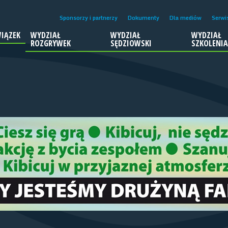
Sponsorzy i partnerzy
Dokumenty
Dla mediów
Serwi
IĄZEK
WYDZIAŁ
WYDZIAŁ
WYDZIAŁ
ROZGRYWEK
SĘDZIOWSKI
SZKOLENI