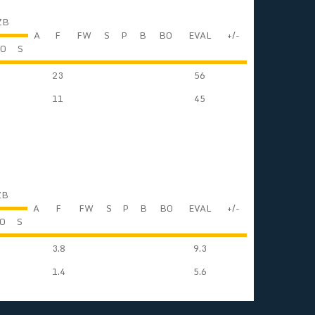
ZB
A
F
FW
S
P
B
BO
EVAL
+/-
O
S
23
56
11
45
ZB
A
F
FW
S
P
B
BO
EVAL
+/-
O
S
3.8
9.3
1.4
5.6