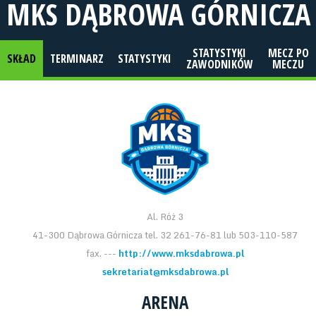
MKS DĄBROWA GÓRNICZA
STATYSTYKI
MECZ PO
SKŁAD
TERMINARZ
STATYSTYKI
ZAWODNIKÓW
MECZU
Al. Róż 3
41-300 Dąbrowa Górnicza tel. 32 261-76-81 lub 503-110-587
fax. ---
http://www.mksdabrowa.pl
sekretariat@mksdabrowa.pl
ARENA