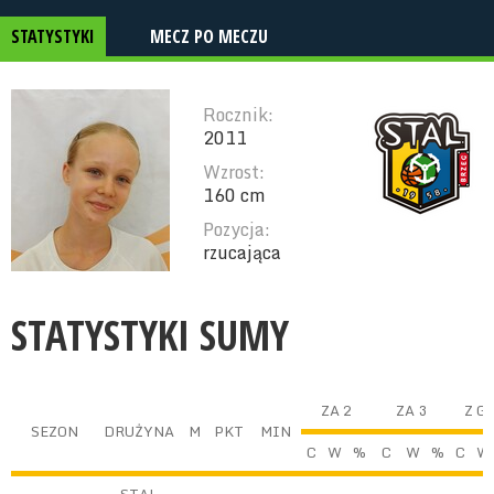
STATYSTYKI
MECZ PO MECZU
Rocznik:
2011
Wzrost:
160 cm
Pozycja:
rzucająca
STATYSTYKI SUMY
ZA 2
ZA 3
Z G
SEZON
DRUŻYNA
M
PKT
MIN
C
W
%
C
W
%
C
W