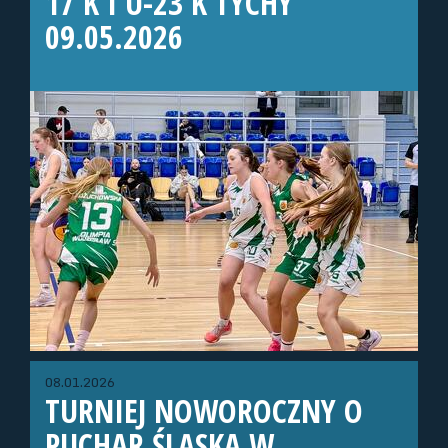
17 K I U-23 K TYCHY
09.05.2026
08.01.2026
TURNIEJ NOWOROCZNY O
PUCHAR ŚLĄSKA W