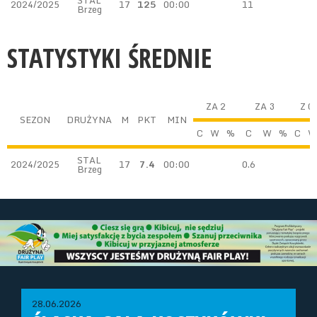
STAL
2024/2025
17
125
00:00
11
Brzeg
STATYSTYKI ŚREDNIE
ZA 2
ZA 3
Z G
SEZON
DRUŻYNA
M
PKT
MIN
C
W
%
C
W
%
C
W
STAL
2024/2025
17
7.4
00:00
0.6
Brzeg
28.06.2026