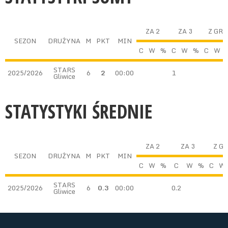
ZA 2
ZA 3
Z GRY
SEZON
DRUŻYNA
M
PKT
MIN
C
W
%
C
W
%
C
W
STARS
2025/2026
6
2
00:00
1
Gliwice
STATYSTYKI ŚREDNIE
ZA 2
ZA 3
Z G
SEZON
DRUŻYNA
M
PKT
MIN
C
W
%
C
W
%
C
W
STARS
2025/2026
6
0.3
00:00
0.2
Gliwice