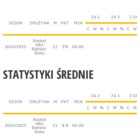
ZA 2
ZA 3
Z GR
SEZON
DRUŻYNA
M
PKT
MIN
C
W
%
C
W
%
C
W
Basket
Hills
2024/2025
21
73
00:00
Bielsko-
Biała
STATYSTYKI ŚREDNIE
ZA 2
ZA 3
Z GR
SEZON
DRUŻYNA
M
PKT
MIN
C
W
%
C
W
%
C
W
Basket
Hills
2024/2025
21
3.5
00:00
Bielsko-
Biała