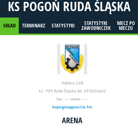
KS POGOŃ RUDA ŚLĄSKA
STATYSTYKI
MECZ PO
SKŁAD
TERMINARZ
STATYSTYKI
ZAWODNICZEK
MECZU
Hallera 16B
41-709 Ruda Śląska tel. 695024662
fax. --- www: ---
kspogon@poczta.fm
ARENA
, ,