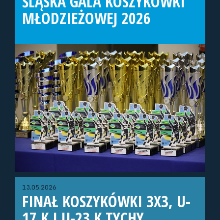
ŚLĄSKA GALA KOSZYKÓWKI
MŁODZIEŻOWEJ 2026
13.05.2026
FINAŁ KOSZYKÓWKI 3X3, U-
17 K I U-23 K TYCHY