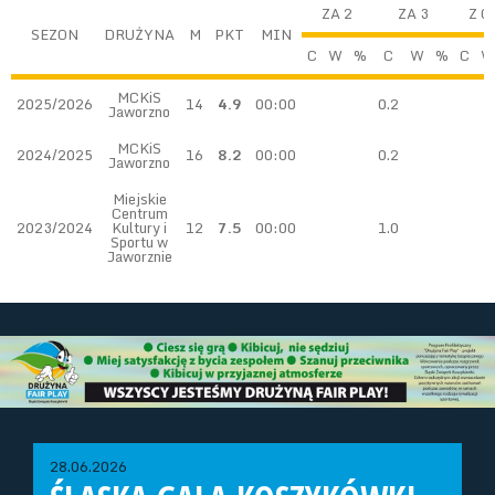
ZA 2
ZA 3
Z G
SEZON
DRUŻYNA
M
PKT
MIN
C
W
%
C
W
%
C
W
MCKiS
2025/2026
14
4.9
00:00
0.2
Jaworzno
MCKiS
2024/2025
16
8.2
00:00
0.2
Jaworzno
Miejskie
Centrum
2023/2024
Kultury i
12
7.5
00:00
1.0
Sportu w
Jaworznie
28.06.2026