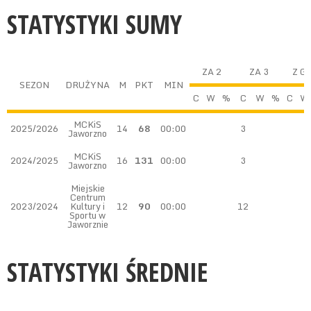
STATYSTYKI SUMY
ZA 2
ZA 3
Z G
SEZON
DRUŻYNA
M
PKT
MIN
C
W
%
C
W
%
C
W
MCKiS
2025/2026
14
68
00:00
3
Jaworzno
MCKiS
2024/2025
16
131
00:00
3
Jaworzno
Miejskie
Centrum
2023/2024
Kultury i
12
90
00:00
12
Sportu w
Jaworznie
STATYSTYKI ŚREDNIE